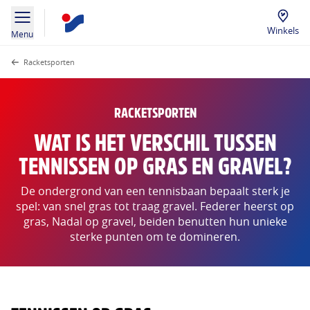
Winkels
Menu
Racketsporten
RACKETSPORTEN
WAT IS HET VERSCHIL TUSSEN
TENNISSEN OP GRAS EN GRAVEL?
De ondergrond van een tennisbaan bepaalt sterk je
spel: van snel gras tot traag gravel. Federer heerst op
gras, Nadal op gravel, beiden benutten hun unieke
sterke punten om te domineren.