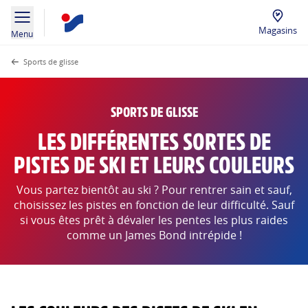
Magasins
Menu
Sports de glisse
SPORTS DE GLISSE
LES DIFFÉRENTES SORTES DE
PISTES DE SKI ET LEURS COULEURS
Vous partez bientôt au ski ? Pour rentrer sain et sauf,
choisissez les pistes en fonction de leur difficulté. Sauf
si vous êtes prêt à dévaler les pentes les plus raides
comme un James Bond intrépide !