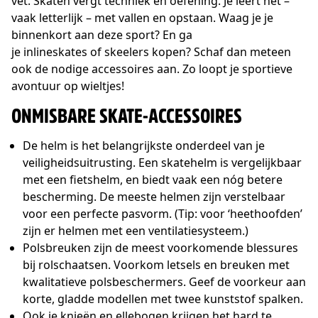
vet. Skaten vergt techniek en oefening. Je leert het –
vaak letterlijk – met vallen en opstaan. Waag je je
binnenkort aan deze sport? En ga
je inlineskates of skeelers kopen? Schaf dan meteen
ook de nodige accessoires aan. Zo loopt je sportieve
avontuur op wieltjes!
ONMISBARE SKATE-ACCESSOIRES
De helm is het belangrijkste onderdeel van je
veiligheidsuitrusting. Een skatehelm is vergelijkbaar
met een fietshelm, en biedt vaak een nóg betere
bescherming. De meeste helmen zijn verstelbaar
voor een perfecte pasvorm. (Tip: voor ‘heethoofden’
zijn er helmen met een ventilatiesysteem.)
Polsbreuken zijn de meest voorkomende blessures
bij rolschaatsen. Voorkom letsels en breuken met
kwalitatieve polsbeschermers. Geef de voorkeur aan
korte, gladde modellen met twee kunststof spalken.
Ook je knieën en ellebogen krijgen het hard te