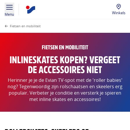
Winkels
Menu
Fietsen en mobiliteit
FIETSEN EN MOBILITEIT
INLINESKATES KOPEN? VERGEET
DE ACCESSOIRES NIET
Herinner je je de Evian TV-spot met de 'roller babies'
nog? Tegenwoordig zijn rolschaatsen en skeelers erg
populair. Verbeter je conditie en versterk je spieren
met inline skates en accessoires!