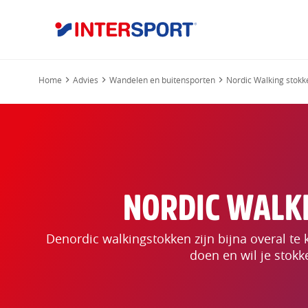
Home
Advies
Wandelen en buitensporten
Nordic Walking stokk
NORDIC WALKI
Denordic walkingstokken zijn bijna overal te 
doen en wil je stokk