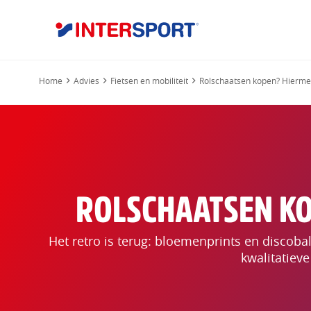
Home
Advies
Fietsen en mobiliteit
Rolschaatsen kopen? Hierme
ROLSCHAATSEN KO
Het retro is terug: bloemenprints en discobal
kwalitatieve