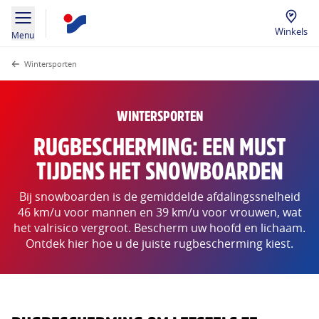
Winkels
Menu
Wintersporten
WINTERSPORTEN
RUGBESCHERMING: EEN MUST
TIJDENS HET SNOWBOARDEN
Bij snowboarden is de gemiddelde afdalingssnelheid
46 km/u voor mannen en 39 km/u voor vrouwen, wat
het valrisico vergroot. Bescherm uw hoofd en lichaam.
Ontdek hier hoe u de juiste rugbescherming kiest.