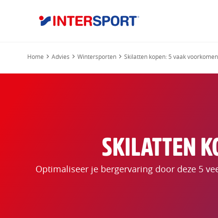
Home
Advies
Wintersporten
Skilatten kopen: 5 vaak voorkome
SKILATTEN 
Optimaliseer je bergervaring door deze 5 vee