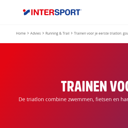
Home
Advies
Running & Trail
Trainen voor je eerste triatlon: go
TRAINEN VOO
De triatlon combine zwemmen, fietsen en hardl