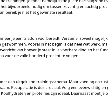
de trainingen. Je moet namelijk in de juiste hartslagzone t
het bijvoorbeeld nodig om tussen zeventig en tachtig proc
an bereik je niet het gewenste resultaat.
nneer je een triatlon voorbereidt. Verzamel zoveel mogelij
en gezwommen. Vooral in het begin is dat heel wat werk, maa
overzicht van hoever je staat in je voorbereiding en het fu
ma voor de volle honderd procent te volgen.
nder een uitgekiend trainingsschema. Maar voeding en rust 
ichaam. Recuperatie is dus cruciaal. Volg een evenwichtig e
 Koolhydraten en proteïnes zijn ideaal. Daarnaast moet je 