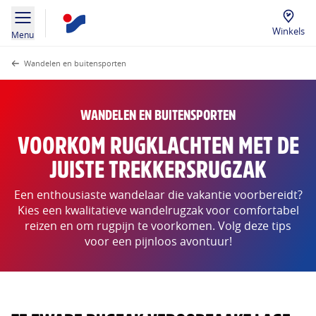
Winkels
Menu
Wandelen en buitensporten
WANDELEN EN BUITENSPORTEN
VOORKOM RUGKLACHTEN MET DE
JUISTE TREKKERSRUGZAK
Een enthousiaste wandelaar die vakantie voorbereidt?
Kies een kwalitatieve wandelrugzak voor comfortabel
reizen en om rugpijn te voorkomen. Volg deze tips
voor een pijnloos avontuur!