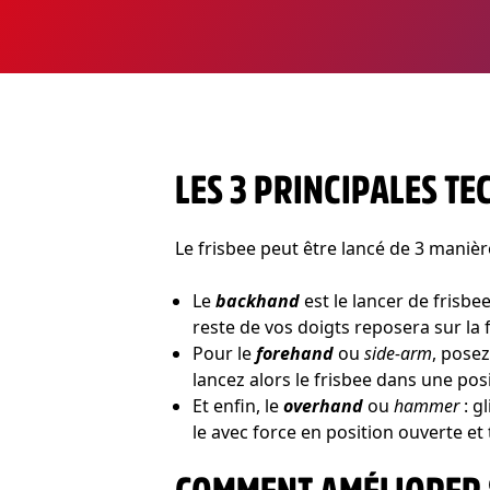
LES 3 PRINCIPALES T
Le frisbee peut être lancé de 3 manière
Le
backhand
est le lancer de frisbe
reste de vos doigts reposera sur la f
Pour le
forehand
ou
side-arm
, posez
lancez alors le frisbee dans une po
Et enfin, le
overhand
ou
hammer
: g
le avec force en position ouverte et 