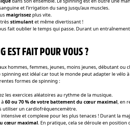
sique
dans son ensemble. Le spinning est en outre une maniè
n sanguine et l’irrigation du sang jusqu’aux muscles.
ous
maigrissez
plus vite.
 très
stimulant
et même divertissant !
us fait oublier le temps qui passe. Durant un entraînement 
G EST FAIT POUR VOUS ?
nt aux hommes, femmes, jeunes, moins jeunes, débutant ou
, le spinning est idéal car tout le monde peut adapter le vélo
érentes formes de spinning :
ez les exercices aléatoires au rythme de la musique.
z à
60 ou 70 % de votre battement du cœur maximal
, en 
s utiliser un cardiofréquencemètre.
 intensive et complexe pour les plus tenaces ! Durant la ma
du cœur maximal
. En pratique, cela se déroule en position